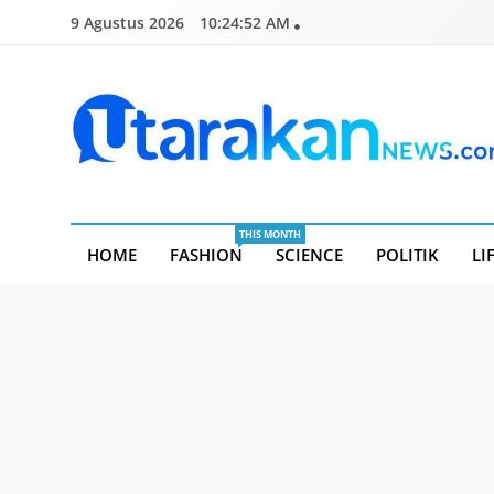
Skip
9 Agustus 2026
10:24:52 AM
to
content
Utarakannews.com
Terkini Dalam Genggaman
THIS MONTH
HOME
FASHION
SCIENCE
POLITIK
LI