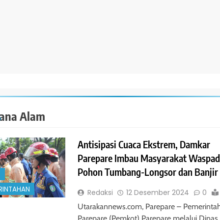
ana Alam
Antisipasi Cuaca Ekstrem, Damkar
Parepare Imbau Masyarakat Waspad
Pohon Tumbang-Longsor dan Banjir
S
RINTAHAN
Redaksi
12 Desember 2024
0
Utarakannews.com, Parepare – Pemerintah
Parepare (Pemkot) Parepare melalui Dinas