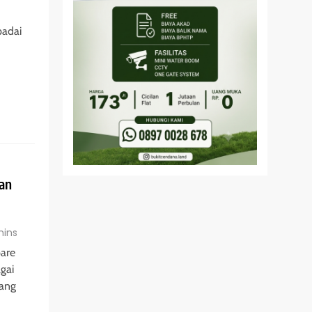
adai
an
mins
pare
gai
ang