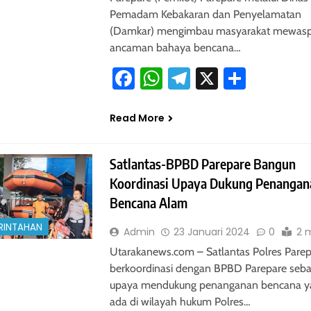
Pemadam Kebakaran dan Penyelamatan
(Damkar) mengimbau masyarakat mewasp
ancaman bahaya bencana…
Facebook
WhatsApp
Telegram
X
Share
Read More
Satlantas-BPBD Parepare Bangun
Koordinasi Upaya Dukung Penangan
Bencana Alam
RINTAHAN
Admin
23 Januari 2024
0
2 
Utarakanews.com – Satlantas Polres Pare
berkoordinasi dengan BPBD Parepare seba
upaya mendukung penanganan bencana y
ada di wilayah hukum Polres…