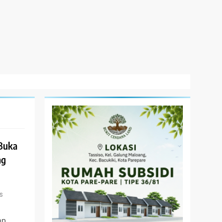
Buka
ng
s
an