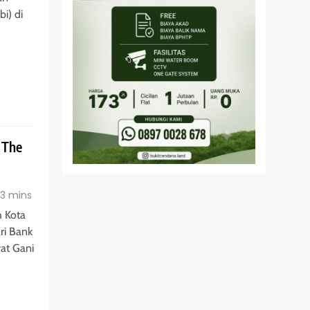
i) di
 The
3 mins
 Kota
ri Bank
yat Gani