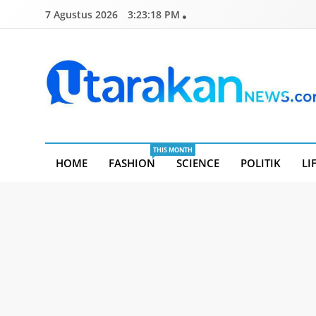
Skip
7 Agustus 2026
3:23:19 PM
to
content
Utarakannews.com
Terkini Dalam Genggaman
THIS MONTH
HOME
FASHION
SCIENCE
POLITIK
LI