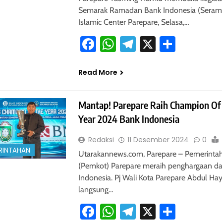
Semarak Ramadan Bank Indonesia (Seramb
Islamic Center Parepare, Selasa,…
Facebook
WhatsApp
Telegram
X
Share
Read More
Mantap! Parepare Raih Champion Of
Year 2024 Bank Indonesia
Redaksi
11 Desember 2024
0
RINTAHAN
Utarakannews.com, Parepare – Pemerintah
(Pemkot) Parepare meraih penghargaan da
Indonesia. Pj Wali Kota Parepare Abdul Ha
langsung…
Facebook
WhatsApp
Telegram
X
Share