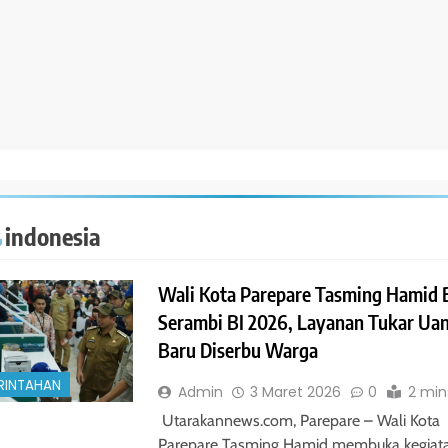
 indonesia
Wali Kota Parepare Tasming Hamid 
Serambi BI 2026, Layanan Tukar Ua
Baru Diserbu Warga
RINTAHAN
Admin
3 Maret 2026
0
2 min
Utarakannews.com, Parepare – Wali Kota
Parepare Tasming Hamid membuka kegiat