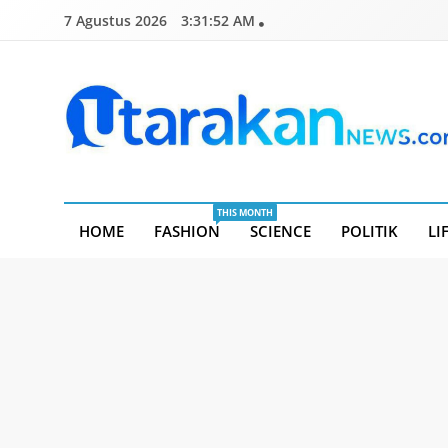
Skip
7 Agustus 2026
3:31:52 AM
to
content
Utarakannews.com
Terkini Dalam Genggaman
THIS MONTH
HOME
FASHION
SCIENCE
POLITIK
LI