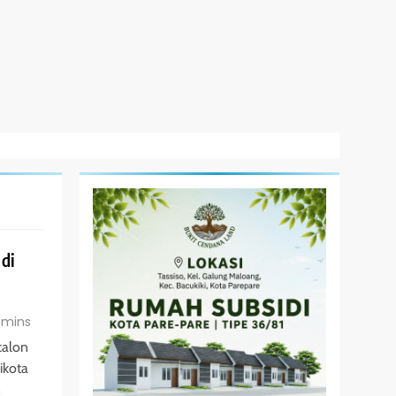
 di
 mins
calon
ikota
n