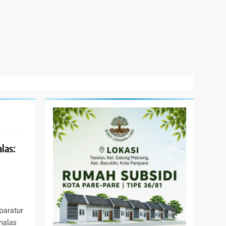
las:
paratur
malas