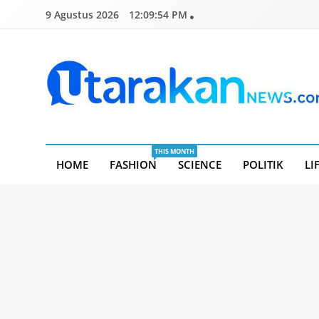
Skip
9 Agustus 2026
12:09:54 PM
to
content
Utarakannews.com
Terkini Dalam Genggaman
THIS MONTH
HOME
FASHION
SCIENCE
POLITIK
LI