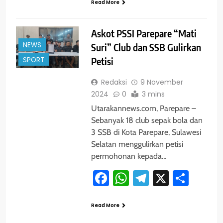
Read More
Askot PSSI Parepare “Mati
NEWS
Suri” Club dan SSB Gulirkan
SPORT
Petisi
Redaksi
9 November
2024
0
3 mins
Utarakannews.com, Parepare –
Sebanyak 18 club sepak bola dan
3 SSB di Kota Parepare, Sulawesi
Selatan menggulirkan petisi
permohonan kepada…
Facebook
WhatsApp
Telegram
X
Shar
Read More