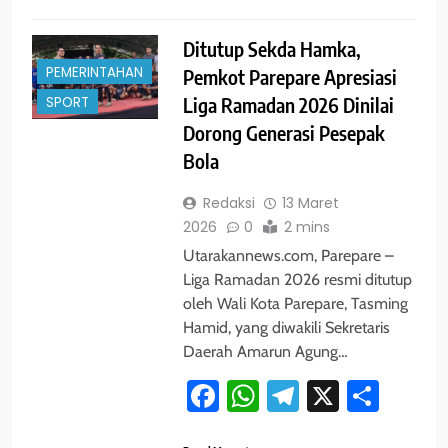
Ditutup Sekda Hamka,
PEMERINTAHAN
Pemkot Parepare Apresiasi
SPORT
Liga Ramadan 2026 Dinilai
Dorong Generasi Pesepak
Bola
Redaksi
13 Maret
2026
0
2 mins
Utarakannews.com, Parepare –
Liga Ramadan 2026 resmi ditutup
oleh Wali Kota Parepare, Tasming
Hamid, yang diwakili Sekretaris
Daerah Amarun Agung…
Facebook
WhatsApp
Telegram
X
Shar