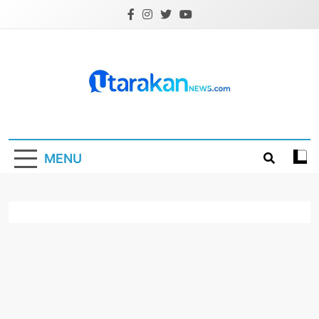
Skip
to
content
Utarakannews.co
Terkini Dalam Genggaman
MENU