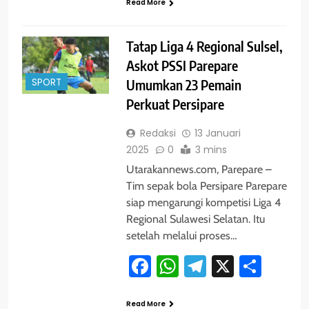
Read More
Tatap Liga 4 Regional Sulsel,
Askot PSSI Parepare
SPORT
Umumkan 23 Pemain
Perkuat Persipare
Redaksi
13 Januari
2025
0
3 mins
Utarakannews.com, Parepare –
Tim sepak bola Persipare Parepare
siap mengarungi kompetisi Liga 4
Regional Sulawesi Selatan. Itu
setelah melalui proses…
Facebook
WhatsApp
Telegram
X
Shar
Read More