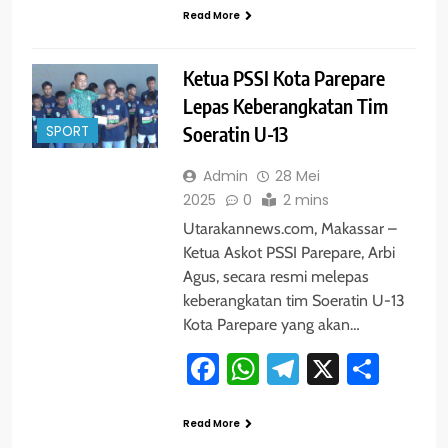
Read More
Ketua PSSI Kota Parepare
Lepas Keberangkatan Tim
SPORT
Soeratin U-13
Admin
28 Mei
2025
0
2 mins
Utarakannews.com, Makassar –
Ketua Askot PSSI Parepare, Arbi
Agus, secara resmi melepas
keberangkatan tim Soeratin U-13
Kota Parepare yang akan…
Facebook
WhatsApp
Telegram
X
Shar
Read More