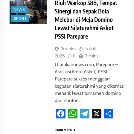
Riuh Warkop 588, Tempat
NEWS
Sinergi dan Sepak Bola
SPORT
Melebur di Meja Domino
Lewat Silaturahmi Askot
PSSI Parepare
Redaksi
15 Juli
2026
0
3 mins
Utarakannews.com, Parepare –
Asosiasi Kota (Askot) PSSI
Parepare sukses menggelar
kegiatan silaturahmi yang dikemas
menarik lewat turnamen domino
dan nonton…
Facebook
WhatsApp
Telegram
X
Shar
Read More