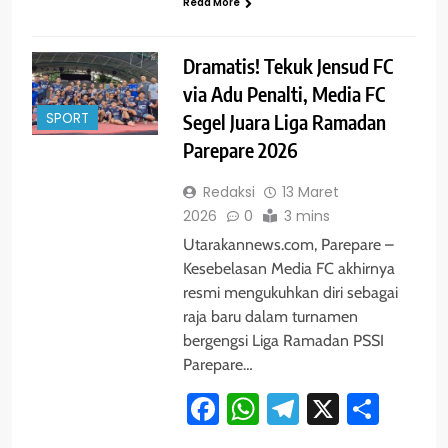
Read More
Dramatis! Tekuk Jensud FC
via Adu Penalti, Media FC
SPORT
Segel Juara Liga Ramadan
Parepare 2026
Redaksi
13 Maret
2026
0
3 mins
Utarakannews.com, Parepare –
Kesebelasan Media FC akhirnya
resmi mengukuhkan diri sebagai
raja baru dalam turnamen
bergengsi Liga Ramadan PSSI
Parepare…
Facebook
WhatsApp
Telegram
X
Shar