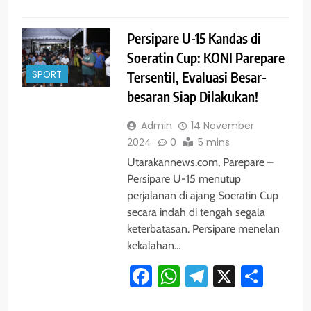
Persipare U-15 Kandas di
Soeratin Cup: KONI Parepare
SPORT
Tersentil, Evaluasi Besar-
besaran Siap Dilakukan!
Admin
14 November
2024
0
5 mins
Utarakannews.com, Parepare –
Persipare U-15 menutup
perjalanan di ajang Soeratin Cup
secara indah di tengah segala
keterbatasan. Persipare menelan
kekalahan…
Facebook
WhatsApp
Telegram
X
Shar