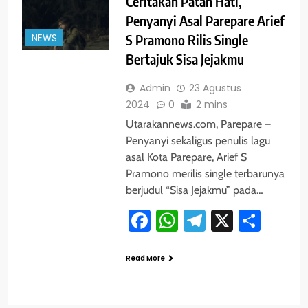
Ceritakan Patah Hati,
Penyanyi Asal Parepare Arief
NEWS
S Pramono Rilis Single
Bertajuk Sisa Jejakmu
Admin
23 Agustus
2024
0
2 mins
Utarakannews.com, Parepare –
Penyanyi sekaligus penulis lagu
asal Kota Parepare, Arief S
Pramono merilis single terbarunya
berjudul “Sisa Jejakmu” pada…
Facebook
WhatsApp
Telegram
X
Shar
Read More