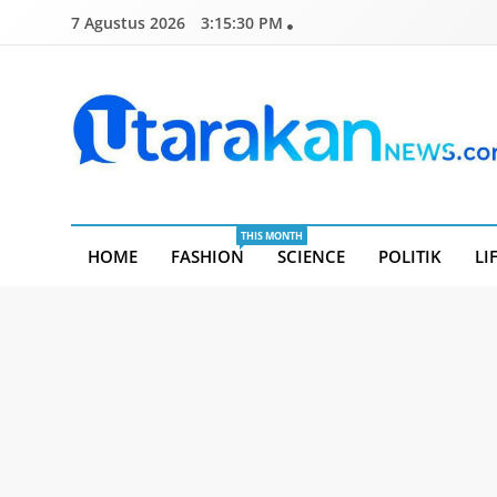
Skip
7 Agustus 2026
3:15:31 PM
to
content
Utarakannews.com
Terkini Dalam Genggaman
THIS MONTH
HOME
FASHION
SCIENCE
POLITIK
LI