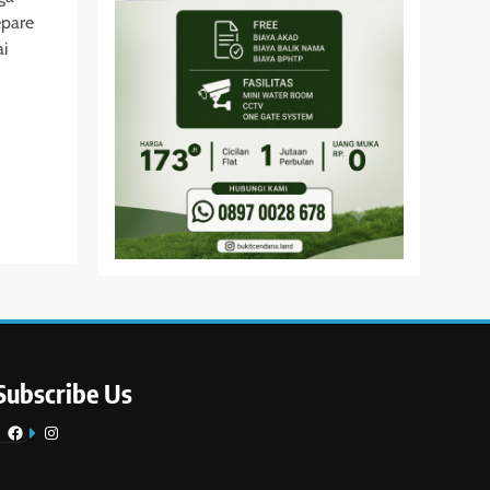
epare
ai
Subscribe Us
Facebook
Instagram