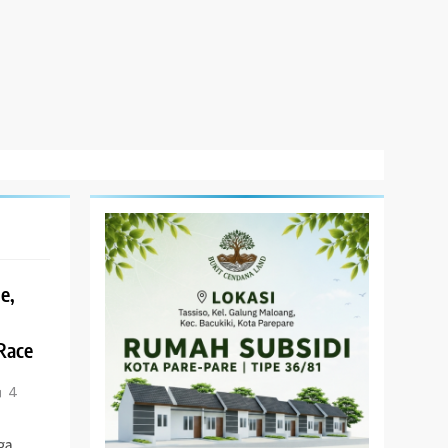
e,
Race
4
ga