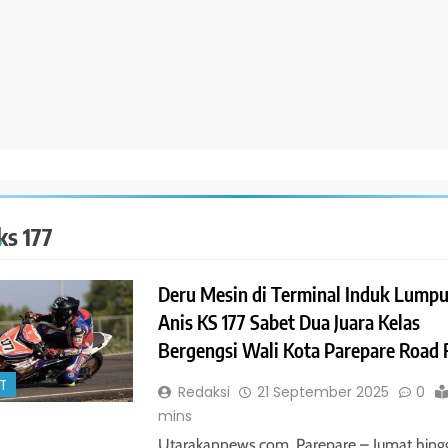
ks 177
Deru Mesin di Terminal Induk Lumpu
Anis KS 177 Sabet Dua Juara Kelas
Bergengsi Wali Kota Parepare Road 
T
Redaksi
21 September 2025
0
mins
Utarakannews.com, Parepare – Jumat hing