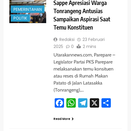
Sappe Apresiasi Warga
PEMERINTAHAN
Tonrangeng Antusias
POLITIK
Sampaikan Aspirasi Saat
Temu Konstituen
Redaksi
23 Februari
2025
0
2 mins
Utarakannews.com, Parepare –
Legislator Partai PKS Parepare
melaksanakan temu konsituen
atau reses di Rumah Makan
Patato di Jalan Latasakka
(Tonrangeng),…
Facebook
WhatsApp
Telegram
X
Shar
Read More