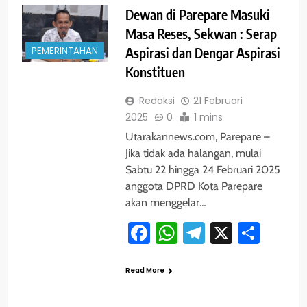
Dewan di Parepare Masuki
Masa Reses, Sekwan : Serap
PEMERINTAHAN
Aspirasi dan Dengar Aspirasi
Konstituen
Redaksi
21 Februari
2025
0
1 mins
Utarakannews.com, Parepare –
Jika tidak ada halangan, mulai
Sabtu 22 hingga 24 Februari 2025
anggota DPRD Kota Parepare
akan menggelar…
Facebook
WhatsApp
Telegram
X
Shar
Read More