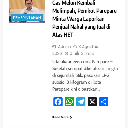
Gas Melon Kembali
Melimpah, Pemkot Parepare
PEMERINTAHAN
Minta Warga Laporkan
Penjual Nakal yang Jual di
Atas HET
Admin
3 Agustus
2026
0
3 mins
Utarakannews.com, Parepare –
Setelah sempat dikeluhkan langka
di sejumlah titik, pasokan LPG
subsidi 3 kilogram di Kota
Parepare kini dipastikan…
Facebook
WhatsApp
Telegram
X
Shar
Read More