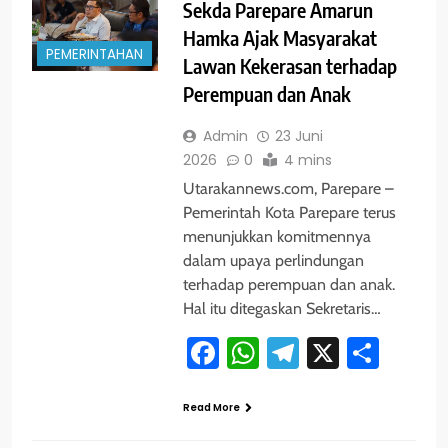
Sekda Parepare Amarun
Hamka Ajak Masyarakat
PEMERINTAHAN
Lawan Kekerasan terhadap
Perempuan dan Anak
Admin
23 Juni
2026
0
4 mins
Utarakannews.com, Parepare –
Pemerintah Kota Parepare terus
menunjukkan komitmennya
dalam upaya perlindungan
terhadap perempuan dan anak.
Hal itu ditegaskan Sekretaris…
Facebook
WhatsApp
Telegram
X
Shar
Read More