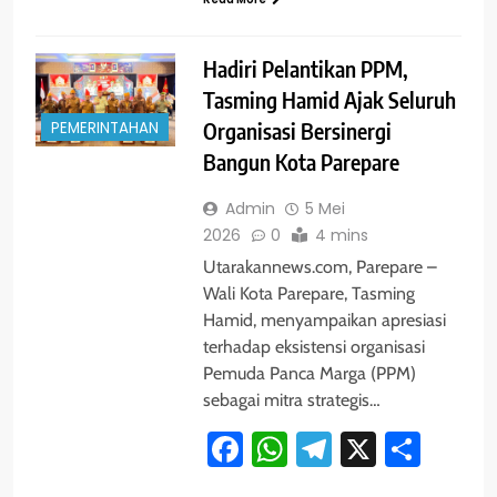
Hadiri Pelantikan PPM,
Tasming Hamid Ajak Seluruh
PEMERINTAHAN
Organisasi Bersinergi
Bangun Kota Parepare
Admin
5 Mei
2026
0
4 mins
Utarakannews.com, Parepare –
Wali Kota Parepare, Tasming
Hamid, menyampaikan apresiasi
terhadap eksistensi organisasi
Pemuda Panca Marga (PPM)
sebagai mitra strategis…
Facebook
WhatsApp
Telegram
X
Shar