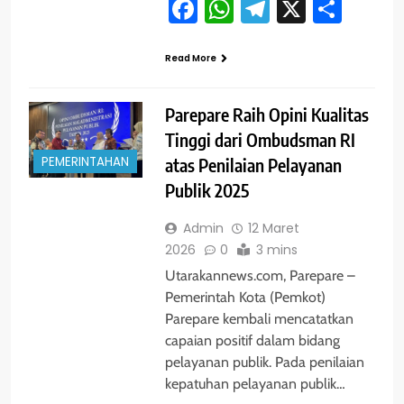
Facebook
WhatsApp
Telegram
X
Shar
Read More
Parepare Raih Opini Kualitas
Tinggi dari Ombudsman RI
PEMERINTAHAN
atas Penilaian Pelayanan
Publik 2025
Admin
12 Maret
2026
0
3 mins
Utarakannews.com, Parepare –
Pemerintah Kota (Pemkot)
Parepare kembali mencatatkan
capaian positif dalam bidang
pelayanan publik. Pada penilaian
kepatuhan pelayanan publik…