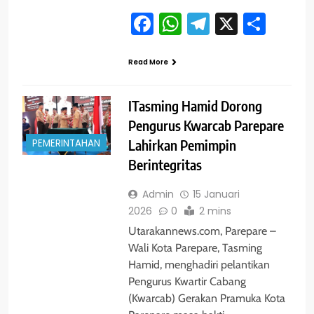
Facebook
WhatsApp
Telegram
X
Shar
Read More
ITasming Hamid Dorong
Pengurus Kwarcab Parepare
PEMERINTAHAN
Lahirkan Pemimpin
Berintegritas
Admin
15 Januari
2026
0
2 mins
Utarakannews.com, Parepare –
Wali Kota Parepare, Tasming
Hamid, menghadiri pelantikan
Pengurus Kwartir Cabang
(Kwarcab) Gerakan Pramuka Kota