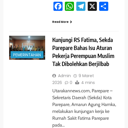
Facebook
WhatsApp
Telegram
X
Shar
Read More
Kunjungi RS Fatima, Sekda
Parepare Bahas Isu Aturan
PEMERINTAHAN
Pekerja Perempuan Muslim
Tak Dibolehkan Berjilbab
Admin
9 Maret
2026
0
4 mins
Utarakannews.com, Parepare –
Sekretaris Daerah (Sekda) Kota
Parepare, Amarun Agung Hamka,
melakukan kunjungan kerja ke
Rumah Sakit Fatima Parepare
pada…