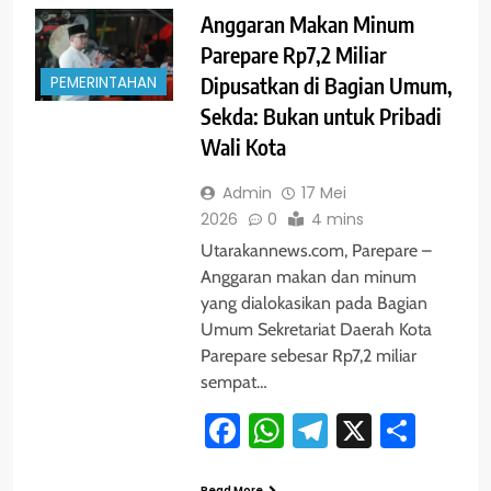
Anggaran Makan Minum
Parepare Rp7,2 Miliar
PEMERINTAHAN
Dipusatkan di Bagian Umum,
Sekda: Bukan untuk Pribadi
Wali Kota
Admin
17 Mei
2026
0
4 mins
Utarakannews.com, Parepare –
Anggaran makan dan minum
yang dialokasikan pada Bagian
Umum Sekretariat Daerah Kota
Parepare sebesar Rp7,2 miliar
sempat…
Facebook
WhatsApp
Telegram
X
Shar
Read More