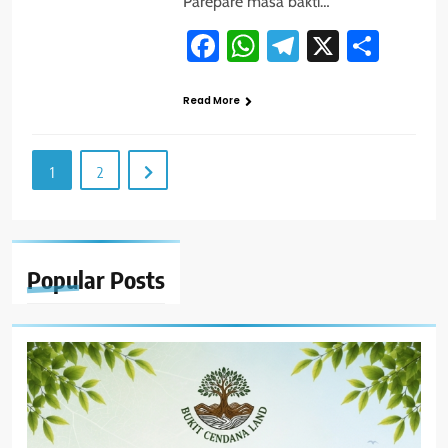
Parepare masa bakti…
Facebook
WhatsApp
Telegram
X
Shar
Read More
1
2
Popular
Posts