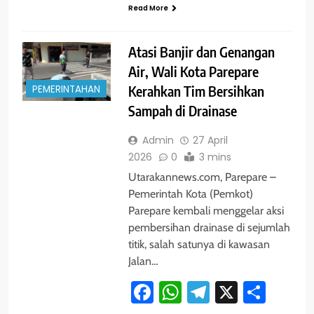
Read More
Atasi Banjir dan Genangan
Air, Wali Kota Parepare
PEMERINTAHAN
Kerahkan Tim Bersihkan
Sampah di Drainase
Admin
27 April
2026
0
3 mins
Utarakannews.com, Parepare –
Pemerintah Kota (Pemkot)
Parepare kembali menggelar aksi
pembersihan drainase di sejumlah
titik, salah satunya di kawasan
Jalan…
Facebook
WhatsApp
Telegram
X
Shar