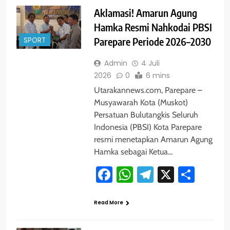
Aklamasi! Amarun Agung
Hamka Resmi Nahkodai PBSI
SPORT
Parepare Periode 2026–2030
Admin
4 Juli
2026
0
6 mins
Utarakannews.com, Parepare –
Musyawarah Kota (Muskot)
Persatuan Bulutangkis Seluruh
Indonesia (PBSI) Kota Parepare
resmi menetapkan Amarun Agung
Hamka sebagai Ketua…
Facebook
WhatsApp
Telegram
X
Shar
Read More