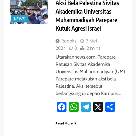
Aksi Bela Palestina Sivitas
Akademika Universitas
NEWS
Muhammadiyah Parepare
Kutuk Agresi Israel
Redaksi
7 Mei
2024
0
2 mins
Utarakannews.com, Parepare –
Ratusan Sivitas Akademika
Universitas Muhammadiyah (UM)
Parepare melakukan aksi bela
Palestina. Aksi tersebut
berlangsung di depan Kampus…
Facebook
WhatsApp
Telegram
X
Shar
Read More